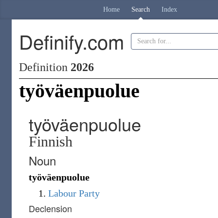
Home
Search
Index
Definify.com
Definition
2026
työväenpuolue
työväenpuolue
Finnish
Noun
työväenpuolue
Labour Party
Declension