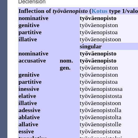
Declension
Inflection of
työväenopisto
(
Kotus
type 1/valo
nominative
työväenopisto
genitive
työväenopiston
partitive
työväenopistoa
illative
työväenopistoon
singular
nominative
työväenopisto
accusative
nom.
työväenopisto
gen.
työväenopiston
genitive
työväenopiston
partitive
työväenopistoa
inessive
työväenopistossa
elative
työväenopistosta
illative
työväenopistoon
adessive
työväenopistolla
ablative
työväenopistolta
allative
työväenopistolle
essive
työväenopistona