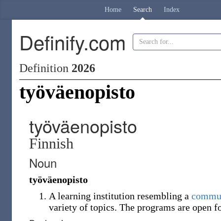
Home
Search
Index
Definify.com
Definition
2026
työväenopisto
työväenopisto
Finnish
Noun
työväenopisto
A learning institution resembling a
commun
variety of topics. The programs are open fo