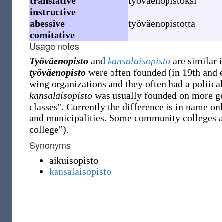
translative
työväenopistoksi
instructive
—
abessive
työväenopistotta
comitative
—
Usage notes
Työväenopisto
and
kansalaisopisto
are similar i
työväenopisto
were often founded (in 19th and e
wing organizations and they often had a poliica
kansalaisopisto
was usually founded on more ge
classes". Currently the difference is in name on
and municipalities. Some community colleges a
college
”
)
.
Synonyms
aikuisopisto
kansalaisopisto