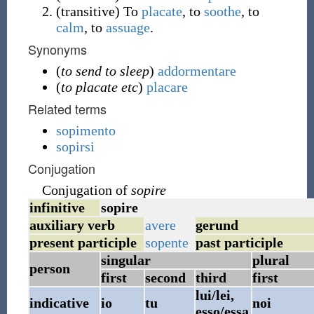
(
transitive
)
To
placate
, to
soothe
, to
calm
, to
assuage
.
Synonyms
(
to send to sleep
)
addormentare
(
to placate etc
)
placare
Related terms
sopimento
sopirsi
Conjugation
Conjugation of
sopire
infinitive
sopire
auxiliary verb
avere
gerund
present participle
sopente
past participle
singular
plural
person
first
second
third
first
lui/lei,
indicative
io
tu
noi
esso/essa