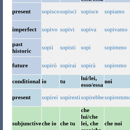
present
sopisco
sopisci
sopisce
sopiamo
imperfect
sopivo
sopivi
sopiva
sopivamo
past
sopii
sopisti
sopì
sopimmo
historic
future
sopirò
sopirai
sopirà
sopiremo
lui/lei,
conditional
io
tu
noi
esso/essa
present
sopirei
sopiresti
sopirebbe
sopiremm
che
lui/che
subjunctive
che io
che tu
lei, che
che noi