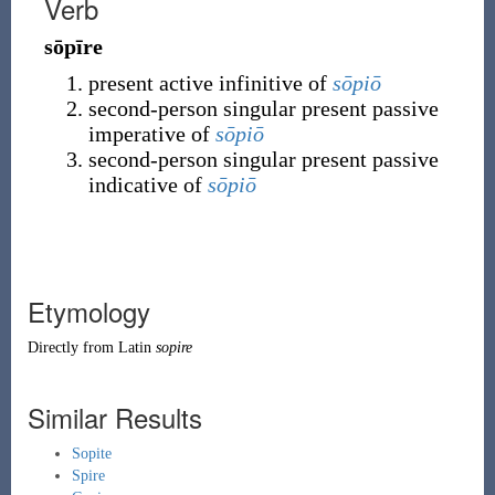
Verb
sōpīre
present active infinitive of
sōpiō
second-person singular present passive
imperative of
sōpiō
second-person singular present passive
indicative of
sōpiō
Etymology
Directly from
Latin
sopire
Similar Results
Sopite
Spire