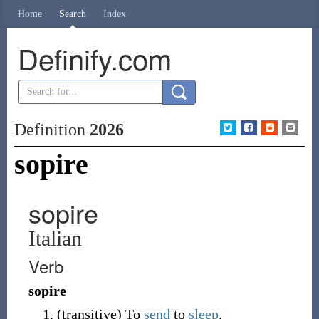
Home
Search
Index
Definify.com
Definition
2026
sopire
sopire
Italian
Verb
sopire
(
transitive
)
To
send
to
sleep
.