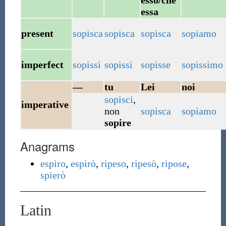
esso/che
essa
present
sopisca
sopisca
sopisca
sopiamo
imperfect
sopissi
sopissi
sopisse
sopissimo
—
tu
Lei
noi
sopisci
,
imperative
non
sopisca
sopiamo
sopire
Anagrams
espiro
,
espirò
,
ripeso
,
ripesò
,
ripose
,
spierò
Latin