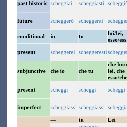
past historic
scheggiai
scheggiasti
scheggi
future
scheggerò
scheggerai
schegge
lui/lei,
conditional
io
tu
esso/ess
present
scheggerei
scheggeresti
schegge
che lui/
subjunctive
che io
che tu
lei, che
esso/che
present
scheggi
scheggi
scheggi
imperfect
scheggiassi
scheggiassi
scheggi
—
tu
Lei
scheggia
,