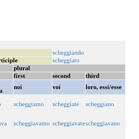
scheggiando
ticiple
scheggiato
plural
first
second
third
noi
voi
loro, essi/esse
a
a
scheggiamo
scheggiate
scheggiano
ava
scheggiavamo
scheggiavate
scheggiavano