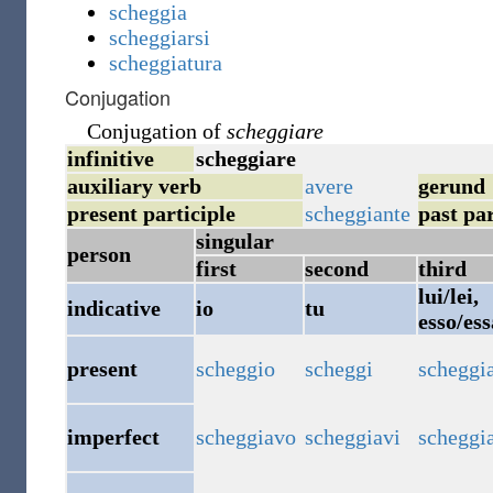
scheggia
scheggiarsi
scheggiatura
Conjugation
Conjugation of
scheggiare
infinitive
scheggiare
auxiliary verb
avere
gerund
present participle
scheggiante
past par
singular
person
first
second
third
lui/lei,
indicative
io
tu
esso/ess
present
scheggio
scheggi
scheggi
imperfect
scheggiavo
scheggiavi
scheggi