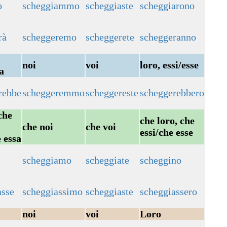
ò
scheggiammo
scheggiaste
scheggiarono
rà
scheggeremo
scheggerete
scheggeranno
noi
voi
loro, essi/esse
a
rebbe
scheggeremmo
scheggereste
scheggerebbero
che
che loro, che
che noi
che voi
essi/che esse
 essa
scheggiamo
scheggiate
scheggino
asse
scheggiassimo
scheggiaste
scheggiassero
noi
voi
Loro