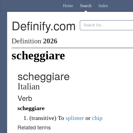
Home
Search
Index
Definify.com
Definition
2026
scheggiare
scheggiare
Italian
Verb
scheggiare
(
transitive
)
To
splinter
or
chip
Related terms