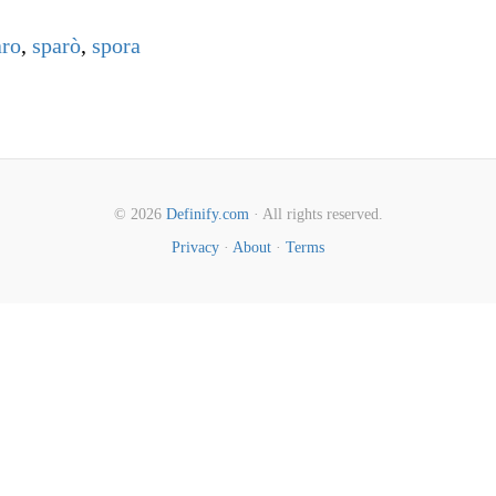
aro
,
sparò
,
spora
© 2026
Definify.com
· All rights reserved.
Privacy
·
About
·
Terms