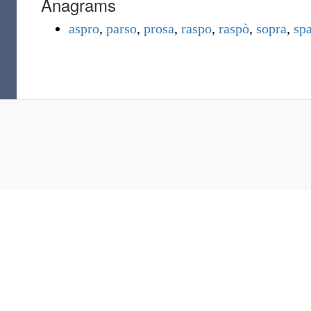
Anagrams
aspro
,
parso
,
prosa
,
raspo
,
raspò
,
sopra
,
sp