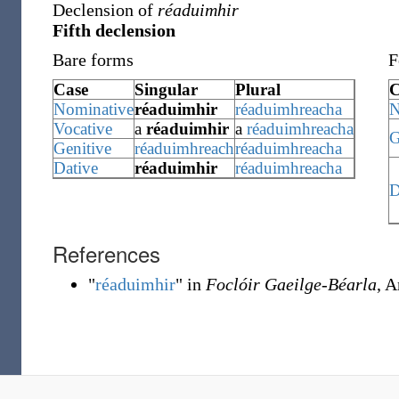
Declension of
réaduimhir
Fifth declension
Bare forms
F
Case
Singular
Plural
C
Nominative
réaduimhir
réaduimhreacha
N
Vocative
a
réaduimhir
a
réaduimhreacha
G
Genitive
réaduimhreach
réaduimhreacha
Dative
réaduimhir
réaduimhreacha
D
References
"
réaduimhir
" in
Foclóir Gaeilge-Béarla
, 