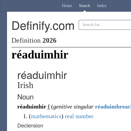
Home
Search
Index
Definify.com
Definition
2026
réaduimhir
réaduimhir
Irish
Noun
réaduimhir
f
(
genitive singular
réaduimhreac
(
mathematics
)
real number
Declension