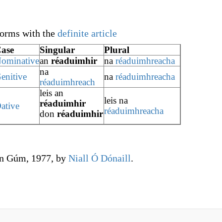
orms with the
definite article
ase
Singular
Plural
ominative
an
réaduimhir
na
réaduimhreacha
na
enitive
na
réaduimhreacha
réaduimhreach
leis an
leis na
réaduimhir
ative
réaduimhreacha
don
réaduimhir
An Gúm, 1977, by
Niall Ó Dónaill
.