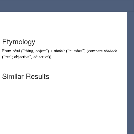
Etymology
From
réad
(
“
thing, object
”
)
+
uimhir
(
“
number
”
)
(compare
réadach
(
“
real; objective
”
, adjective
)
)
Similar Results