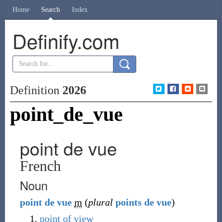
Home
Search
Index
Definify.com
Definition
2026
point_de_vue
point de vue
French
Noun
point
de
vue
m
(
plural
points de vue
)
point of view