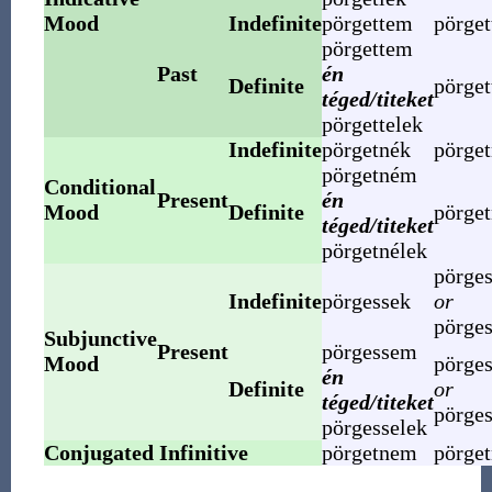
Mood
Indefinite
pörgettem
pörget
pörgettem
Past
én
Definite
pörget
téged/titeket
pörgettelek
Indefinite
pörgetnék
pörget
pörgetném
Conditional
Present
én
Mood
Definite
pörge
téged/titeket
pörgetnélek
pörges
Indefinite
pörgessek
or
pörges
Subjunctive
Present
pörgessem
Mood
pörge
én
Definite
or
téged/titeket
pörge
pörgesselek
Conjugated Infinitive
pörgetnem
pörge