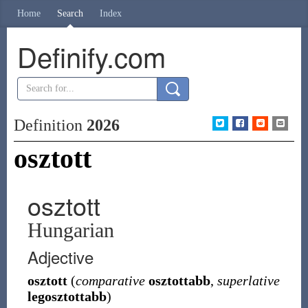
Home
Search
Index
Definify.com
Definition
2026
osztott
osztott
Hungarian
Adjective
osztott
(
comparative
osztottabb
,
superlative
legosztottabb
)