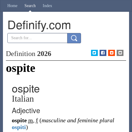
Home
Search
Index
Definify.com
Definition
2026
ospite
ospite
Italian
Adjective
ospite
m
,
f
(
masculine and feminine plural
ospiti
)