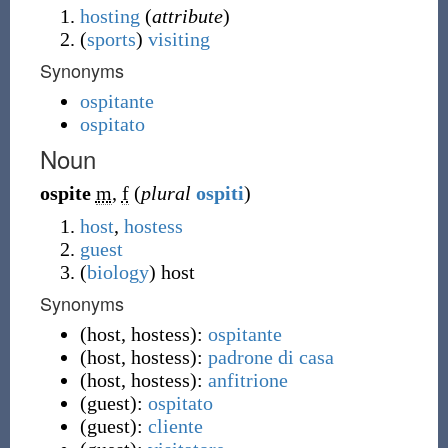
hosting
(
attribute
)
(
sports
)
visiting
Synonyms
ospitante
ospitato
Noun
ospite
m
,
f
(
plural
ospiti
)
host
,
hostess
guest
(
biology
)
host
Synonyms
(
host, hostess
)
:
ospitante
(
host, hostess
)
:
padrone di casa
(
host, hostess
)
:
anfitrione
(
guest
)
:
ospitato
(
guest
)
:
cliente