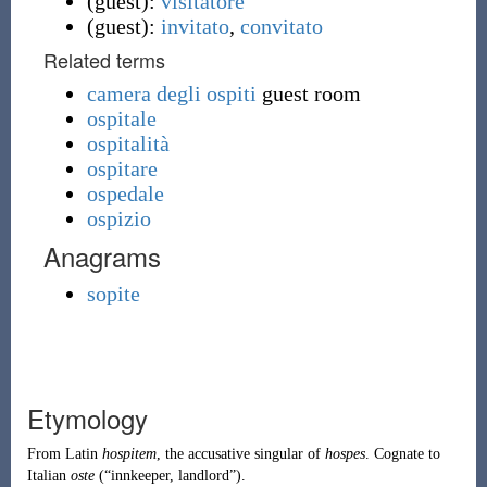
(
guest
)
:
visitatore
(
guest
)
:
invitato
,
convitato
Related terms
camera degli ospiti
guest room
ospitale
ospitalità
ospitare
ospedale
ospizio
Anagrams
sopite
Etymology
From
Latin
hospitem
, the accusative singular of
hospes
. Cognate to
Italian
oste
(
“
innkeeper, landlord
”
)
.