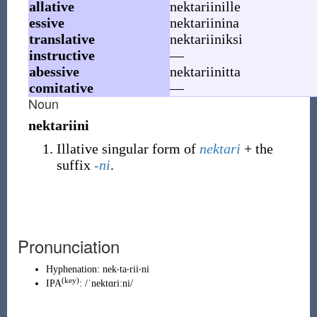
allative
nektariinille
essive
nektariinina
translative
nektariiniksi
instructive
—
abessive
nektariinitta
comitative
—
Noun
nektariini
Illative singular form of
nektari
+ the
suffix
-ni
.
Pronunciation
Hyphenation:
nek‧ta‧rii‧ni
(
key
)
IPA
:
/ˈnektɑriːni/