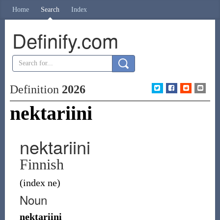
Home
Search
Index
Definify.com
Definition
2026
nektariini
nektariini
Finnish
(index ne)
Noun
nektariini