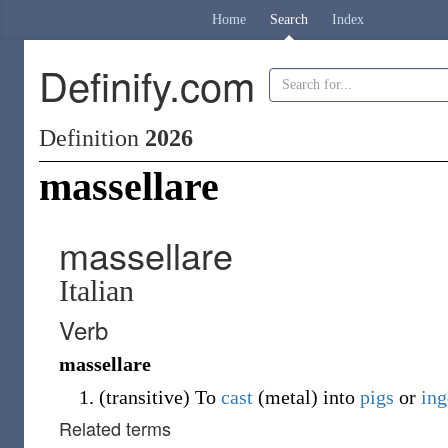
Home
Search
Index
Definify.com
Definition
2026
massellare
massellare
Italian
Verb
massellare
(
transitive
)
To
cast
(metal) into
pigs
or
ing
Related terms