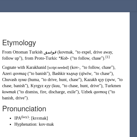
Etymology
From
Ottoman Turkish
قوغمق
(
kovmak
,
“
to expel, drive away,
[1]
follow up
”
)
, from
Proto-Turkic
*Kob-
(
“
to follow, chase
”
)
.
Cognate with
Karakhanid
(
kov-
,
“
to follow, chase
”
)
,
[script needed]
Azeri
qovmaq
(
“
to banish
”
)
,
Bashkir
ҡыуыу
(
qïwïw
,
“
to chase
”
)
,
Chuvash
хума
(
huma
,
“
to drive, hunt, chase
”
)
,
Kazakh
қуу
(
qww
,
“
to
chase, banish
”
)
,
Kyrgyz
куу
(
kuu
,
“
to chase, hunt, drive
”
)
,
Turkmen
kowmak
(
“
to dismiss, fire, discharge, exile
”
)
,
Uzbek
quvmoq
(
“
to
banish, drive
”
)
.
Pronunciation
(
key
)
IPA
:
[kʋʋmak]
Hyphenation:
kov‧mak