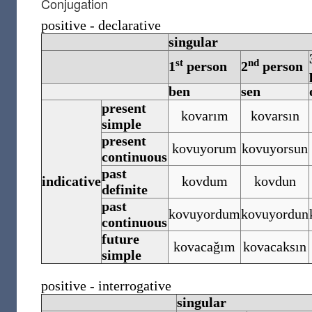
Conjugation
positive - declarative
singular
st
nd
1
person
2
person
ben
sen
present
kovarım
kovarsın
simple
present
kovuyorum
kovuyorsun
continuous
past
indicative
kovdum
kovdun
definite
past
kovuyordum
kovuyordun
continuous
future
kovacağım
kovacaksın
simple
positive - interrogative
singular