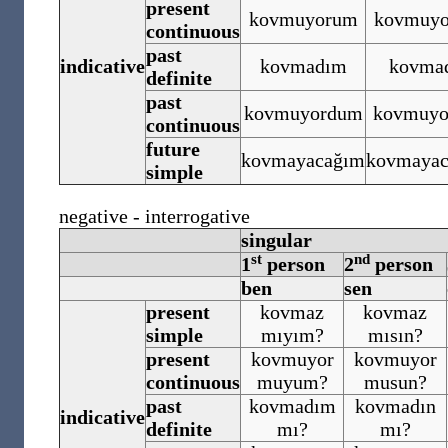
present
kovmuyorum
kovmuyo
continuous
past
indicative
kovmadım
kovma
definite
past
kovmuyordum
kovmuyo
continuous
future
kovmayacağım
kovmayac
simple
negative - interrogative
singular
st
nd
1
person
2
person
ben
sen
present
kovmaz
kovmaz
simple
mıyım?
mısın?
present
kovmuyor
kovmuyor
continuous
muyum?
musun?
past
kovmadım
kovmadın
indicative
definite
mı?
mı?