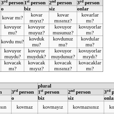
rd
st
nd
rd
3
person
1
person
2
person
3
person
o
biz
siz
onlar
kovar
kovar
kovarlar
kovar mı?
mıyız?
mısınız?
mı?
kovuyor
kovuyor
kovuyor
kovuyorlar
mu?
muyuz?
musunuz?
mı?
kovduk
kovdunuz
kovdular
kovdu mu?
mu?
mu?
mu?
kovuyor
kovuyor
kovuyor
kovuyorlar
muydu?
muyduk?
muydunuz?
mıydı?
kovacak
kovacak
kovacak
kovacaklar
mı?
mıyız?
mısınız?
mı?
plural
rd
st
nd
rd
n
3
person
1
person
2
person
3
p
o
biz
siz
onla
sın
kovmaz
kovmayız
kovmazsınız
ko