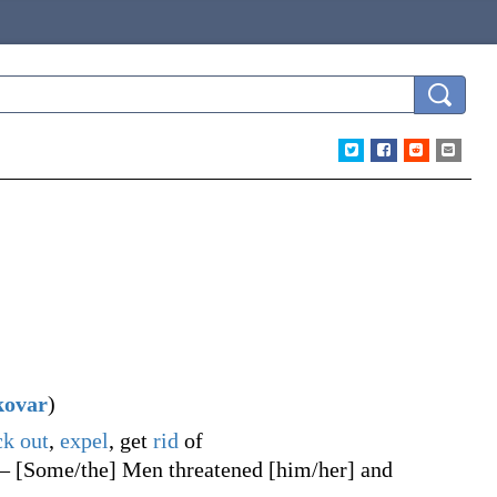
kovar
)
ck out
,
expel
, get
rid
of
 [Some/the] Men threatened [him/her] and