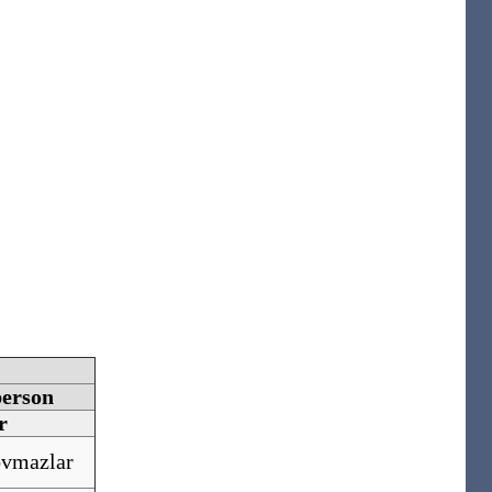
erson
r
vmazlar