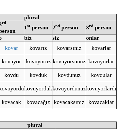
plural
rd
3
st
nd
rd
1
person
2
person
3
person
person
o
biz
siz
onlar
kovar
kovarız
kovarsınız
kovarlar
kovuyor
kovuyoruz
kovuyorsunuz
kovuyorlar
kovdu
kovduk
kovdunuz
kovdular
kovuyordu
kovuyorduk
kovuyordunuz
kovuyorlardı
kovacak
kovacağız
kovacaksınız
kovacaklar
plural