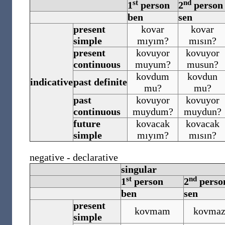
st
nd
1
person
2
person
ben
sen
present
kovar
kovar
simple
mıyım?
mısın?
present
kovuyor
kovuyor
continuous
muyum?
musun?
kovdum
kovdun
indicative
past definite
mu?
mu?
past
kovuyor
kovuyor
continuous
muydum?
muydun?
future
kovacak
kovacak
simple
mıyım?
mısın?
negative - declarative
singular
st
nd
1
person
2
perso
ben
sen
present
kovmam
kovmaz
simple