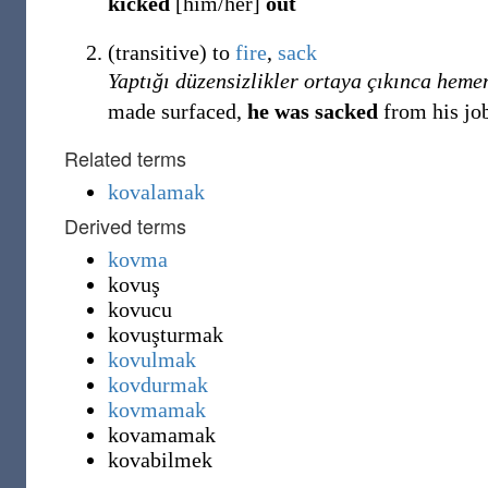
kicked
[him/her]
out
(
transitive
)
to
fire
,
sack
Yaptığı düzensizlikler ortaya çıkınca heme
made surfaced,
he was sacked
from his jo
Related terms
kovalamak
Derived terms
kovma
kovuş
kovucu
kovuşturmak
kovulmak
kovdurmak
kovmamak
kovamamak
kovabilmek