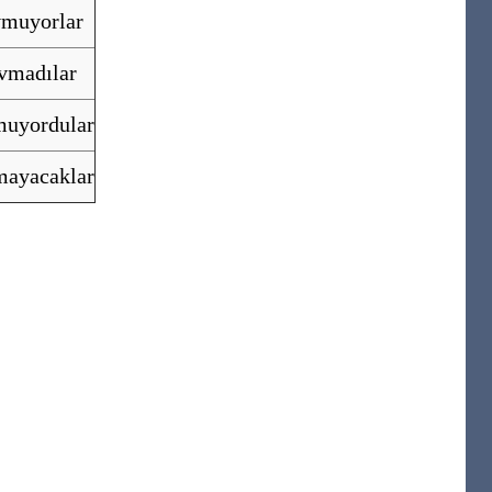
muyorlar
vmadılar
uyordular
ayacaklar