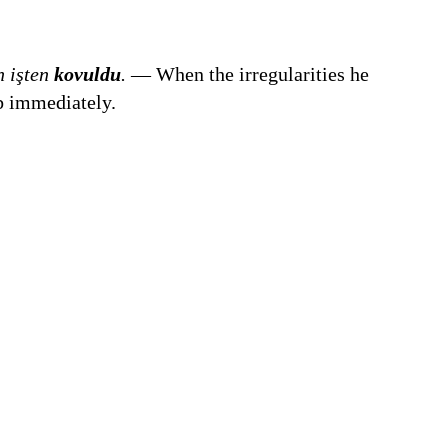
n işten
kovuldu
.
― When the irregularities he
b immediately.