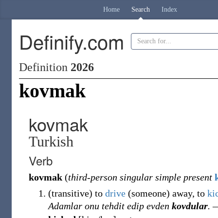
Home
Search
Index
Definify.com
Definition
2026
kovmak
kovmak
Turkish
Verb
kovmak
(
third-person singular simple present
(
transitive
)
to
drive
(someone) away, to
ki
Adamlar onu tehdit edip evden
kovdular
.
―