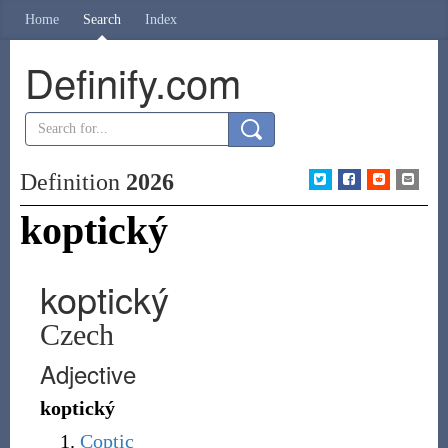
Home
Search
Index
Definify.com
Definition
2026
koptický
koptický
Czech
Adjective
koptický
Coptic