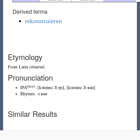
Derived terms
rekonstruieren
Etymology
From
Latin
cōnstruō
.
Pronunciation
(key)
IPA
:
[kɔnstʁuˈʔiːɐ̯n]
,
[kɔnstʁuˈʔiːʁən]
Rhymes:
-iːʁən
Similar Results