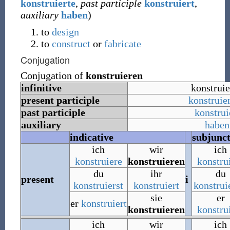
konstruierte
,
past participle
konstruiert
,
auxiliary
haben
)
to
design
to
construct
or
fabricate
Conjugation
Conjugation of
konstruieren
infinitive
konstrui
present participle
konstruie
past participle
konstrui
auxiliary
haben
indicative
subjunct
ich
wir
ich
konstruiere
konstruieren
konstru
du
ihr
du
present
i
konstruierst
konstruiert
konstrui
sie
er
er
konstruiert
konstruieren
konstru
ich
wir
ich