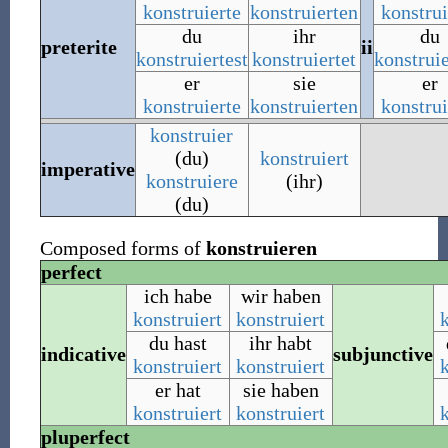
konstruierte
konstruierten
konstrui
du
ihr
du
preterite
ii
konstruiertest
konstruiertet
konstruie
er
sie
er
konstruierte
konstruierten
konstrui
konstruier
(du)
konstruiert
imperative
konstruiere
(ihr)
(du)
Composed forms of
konstruieren
perfect
ich habe
wir haben
konstruiert
konstruiert
du hast
ihr habt
indicative
subjunctive
konstruiert
konstruiert
er hat
sie haben
konstruiert
konstruiert
pluperfect