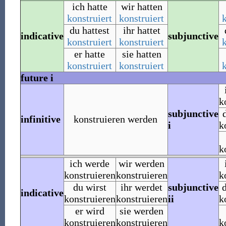
ich hatte
wir hatten
konstruiert
konstruiert
du hattest
ihr hattet
indicative
subjunctive
konstruiert
konstruiert
er hatte
sie hatten
konstruiert
konstruiert
future i
k
subjunctive
infinitive
konstruieren werden
i
k
k
ich werde
wir werden
konstruieren
konstruieren
k
du wirst
ihr werdet
subjunctive
indicative
konstruieren
konstruieren
ii
k
er wird
sie werden
konstruieren
konstruieren
k