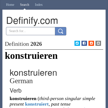
Home
Search
Index
Definify.com
Definition
2026
konstruieren
konstruieren
German
Verb
konstruieren
(
third-person singular simple
present
konstruiert
,
past tense