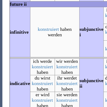
future ii
konstruiert
haben
subjunctive
infinitive
werden
i
ich werde
wir werden
konstruiert
konstruiert
haben
haben
du wirst
ihr werdet
subjunctive
indicative
konstruiert
konstruiert
ii
haben
haben
er wird
sie werden
konstruiert
konstruiert
haben
haben