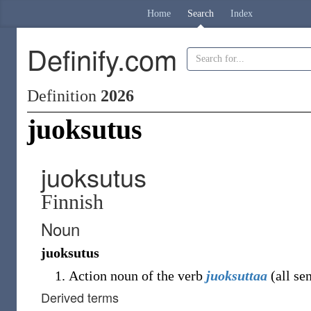
Home
Search
Index
Definify.com
Definition
2026
juoksutus
juoksutus
Finnish
Noun
juoksutus
Action noun of the verb
juoksuttaa
(
all se
Derived terms