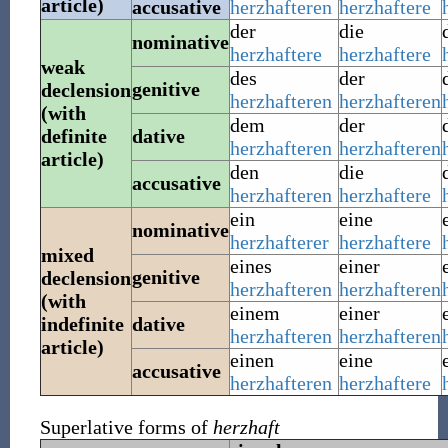
article)
accusative
herzhafteren
herzhaftere
der
die
nominative
herzhaftere
herzhaftere
weak
des
der
genitive
declension
herzhafteren
herzhafteren
(with
dem
der
definite
dative
herzhafteren
herzhafteren
article)
den
die
accusative
herzhafteren
herzhaftere
ein
eine
nominative
herzhafterer
herzhaftere
mixed
eines
einer
genitive
declension
herzhafteren
herzhafteren
(with
einem
einer
indefinite
dative
herzhafteren
herzhafteren
article)
einen
eine
accusative
herzhafteren
herzhaftere
Superlative forms of
herzhaft