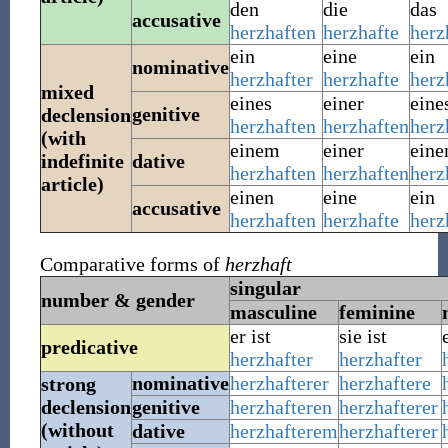
den
die
das
accusative
herzhaften
herzhafte
herz
ein
eine
ein
nominative
herzhafter
herzhafte
herz
mixed
eines
einer
eine
genitive
declension
herzhaften
herzhaften
herz
(with
einem
einer
ein
indefinite
dative
herzhaften
herzhaften
herz
article)
einen
eine
ein
accusative
herzhaften
herzhafte
herz
Comparative forms of
herzhaft
singular
number & gender
masculine
feminine
er ist
sie ist
predicative
herzhafter
herzhafter
nominative
herzhafterer
herzhaftere
strong
declension
genitive
herzhafteren
herzhafterer
(without
dative
herzhafterem
herzhafterer