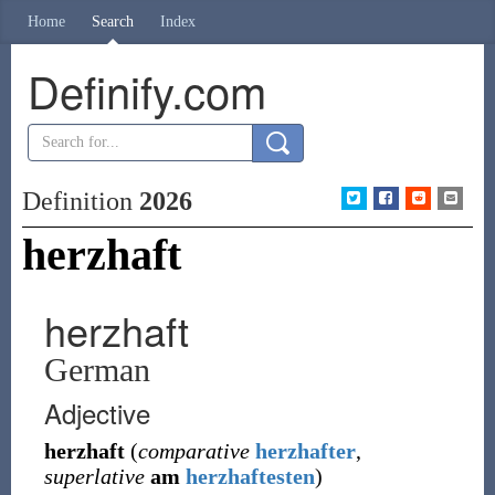
Home
Search
Index
Definify.com
Definition
2026
herzhaft
herzhaft
German
Adjective
herzhaft
(
comparative
herzhafter
,
superlative
am
herzhaftesten
)