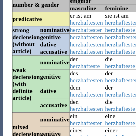
singular
number & gender
masculine
feminine
er ist
am
sie ist
am
predicative
herzhaftesten
herzhafteste
nominative
herzhaftester
herzhafteste
strong
declension
genitive
herzhaftesten
herzhafteste
(without
dative
herzhaftestem
herzhafteste
article)
accusative
herzhaftesten
herzhafteste
der
die
nominative
herzhafteste
herzhafteste
weak
des
der
genitive
declension
herzhaftesten
herzhafteste
(with
dem
der
definite
dative
herzhaftesten
herzhafteste
article)
den
die
accusative
herzhaftesten
herzhafteste
ein
eine
nominative
herzhaftester
herzhafteste
mixed
eines
einer
genitive
declension