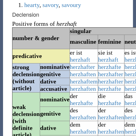
hearty
,
savory
,
savoury
Declension
Positive forms of
herzhaft
singular
number & gender
masculine
feminine
neut
er ist
sie ist
es is
predicative
herzhaft
herzhaft
herz
nominative
herzhafter
herzhafte
herz
strong
declension
genitive
herzhaften
herzhafter
herz
(without
dative
herzhaftem
herzhafter
herz
article)
accusative
herzhaften
herzhafte
herz
der
die
das
nominative
herzhafte
herzhafte
herz
weak
des
der
des
genitive
declension
herzhaften
herzhaften
herz
(with
dem
der
dem
definite
dative
herzhaften
herzhaften
herz
article)