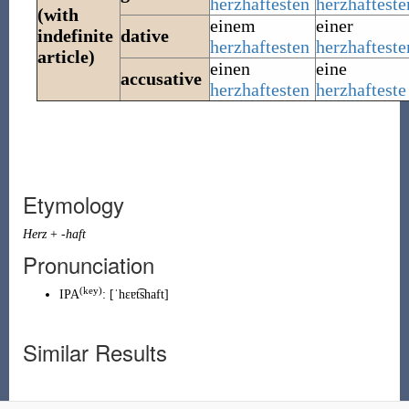
herzhaftesten
herzhafteste
(with
einem
einer
indefinite
dative
herzhaftesten
herzhafteste
article)
einen
eine
accusative
herzhaftesten
herzhafteste
Etymology
Herz
+
-haft
Pronunciation
(key)
IPA
:
[ˈhɛɐt͡shaft]
Similar Results