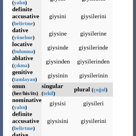
(
yalın
)
definite
accusative
giysini
giysilerini
(
belirtme
)
dative
giysine
giysilerine
(
yönelme
)
locative
giysinde
giysilerinde
(
bulunma
)
ablative
giysinden
giysilerinden
(
çıkma
)
genitive
giysinin
giysilerinin
(
tamlayan
)
onun
singular
plural
(
çoğul
)
(her/his/its)
(
tekil
)
nominative
giysisi
giysileri
(
yalın
)
definite
accusative
giysisini
giysilerini
(
belirtme
)
dative