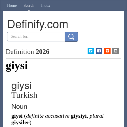
Home
Search
Index
Definify.com
Definition
2026
giysi
giysi
Turkish
Noun
giysi
(
definite accusative
giysiyi
,
plural
giysiler
)