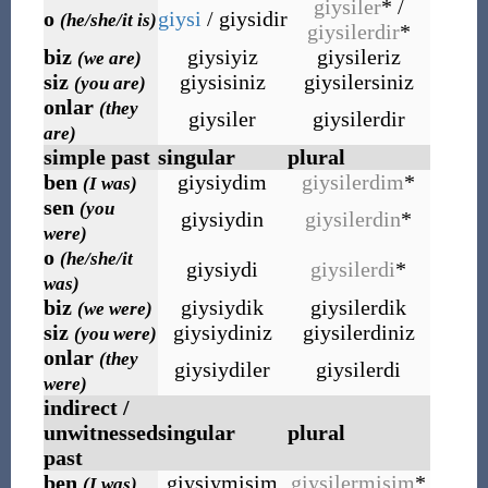
giysiler
* /
o
giysi
/ giysidir
(he/she/it is)
giysilerdir
*
biz
giysiyiz
giysileriz
(we are)
siz
giysisiniz
giysilersiniz
(you are)
onlar
(they
giysiler
giysilerdir
are)
simple past
singular
plural
ben
giysiydim
giysilerdim
*
(I was)
sen
(you
giysiydin
giysilerdin
*
were)
o
(he/she/it
giysiydi
giysilerdi
*
was)
biz
giysiydik
giysilerdik
(we were)
siz
giysiydiniz
giysilerdiniz
(you were)
onlar
(they
giysiydiler
giysilerdi
were)
indirect /
unwitnessed
singular
plural
past
ben
giysiymişim
giysilermişim
*
(I was)