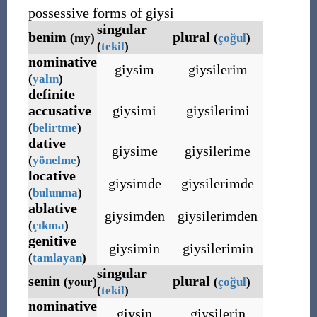
possessive forms of giysi
singular
benim
plural
(my)
(
çoğul
)
(
tekil
)
nominative
giysim
giysilerim
(
yalın
)
definite
accusative
giysimi
giysilerimi
(
belirtme
)
dative
giysime
giysilerime
(
yönelme
)
locative
giysimde
giysilerimde
(
bulunma
)
ablative
giysimden
giysilerimden
(
çıkma
)
genitive
giysimin
giysilerimin
(
tamlayan
)
singular
senin
plural
(your)
(
çoğul
)
(
tekil
)
nominative
giysin
giysilerin