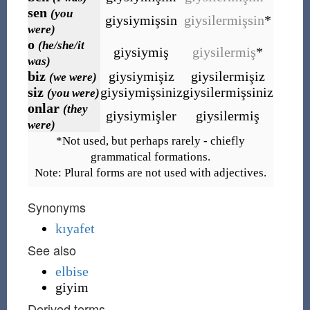
sen
(you
giysiymişsin
giysilermişsin
*
were)
o
(he/she/it
giysiymiş
giysilermiş
*
was)
biz
giysiymişiz
giysilermişiz
(we were)
siz
giysiymişsiniz
giysilermişsiniz
(you were)
onlar
(they
giysiymişler
giysilermiş
were)
*Not used, but perhaps rarely - chiefly
grammatical formations.
Note: Plural forms are not used with adjectives.
Synonyms
kıyafet
See also
elbise
giyim
Derived terms