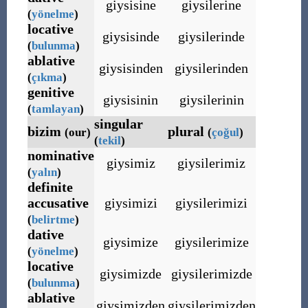
giysisine
giysilerine
(
yönelme
)
locative
giysisinde
giysilerinde
(
bulunma
)
ablative
giysisinden
giysilerinden
(
çıkma
)
genitive
giysisinin
giysilerinin
(
tamlayan
)
singular
bizim
plural
(our)
(
çoğul
)
(
tekil
)
nominative
giysimiz
giysilerimiz
(
yalın
)
definite
accusative
giysimizi
giysilerimizi
(
belirtme
)
dative
giysimize
giysilerimize
(
yönelme
)
locative
giysimizde
giysilerimizde
(
bulunma
)
ablative
giysimizden
giysilerimizden