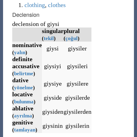
clothing
,
clothes
Declension
declension of giysi
singular
plural
(
tekil
)
(
çoğul
)
nominative
giysi
giysiler
(
yalın
)
definite
accusative
giysiyi
giysileri
(
belirtme
)
dative
giysiye
giysilere
(
yönelme
)
locative
giyside
giysilerde
(
bulunma
)
ablative
giysiden
giysilerden
(
ayrılma
)
genitive
giysinin
giysilerin
(
tamlayan
)