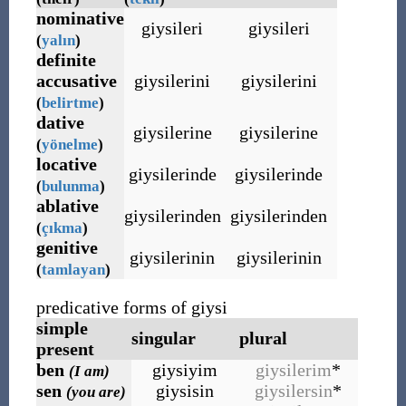
nominative
giysileri
giysileri
(
yalın
)
definite
accusative
giysilerini
giysilerini
(
belirtme
)
dative
giysilerine
giysilerine
(
yönelme
)
locative
giysilerinde
giysilerinde
(
bulunma
)
ablative
giysilerinden
giysilerinden
(
çıkma
)
genitive
giysilerinin
giysilerinin
(
tamlayan
)
predicative forms of giysi
simple
singular
plural
present
ben
giysiyim
giysilerim
*
(I am)
sen
giysisin
giysilersin
*
(you are)