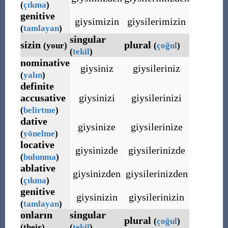
(
çıkma
)
genitive
giysimizin
giysilerimizin
(
tamlayan
)
singular
sizin
plural
(your)
(
çoğul
)
(
tekil
)
nominative
giysiniz
giysileriniz
(
yalın
)
definite
accusative
giysinizi
giysilerinizi
(
belirtme
)
dative
giysinize
giysilerinize
(
yönelme
)
locative
giysinizde
giysilerinizde
(
bulunma
)
ablative
giysinizden
giysilerinizden
(
çıkma
)
genitive
giysinizin
giysilerinizin
(
tamlayan
)
onların
singular
plural
(
çoğul
)
(their)
(
tekil
)