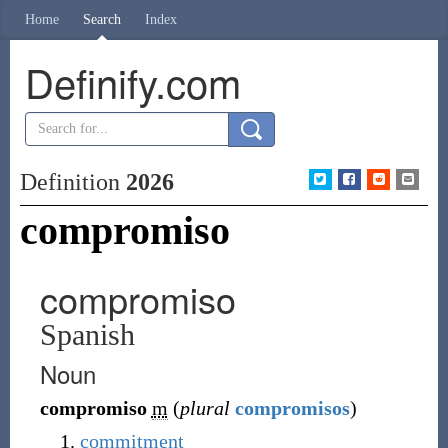
Home
Search
Index
Definify.com
Definition
2026
compromiso
compromiso
Spanish
Noun
compromiso
m
(
plural
compromisos
)
commitment