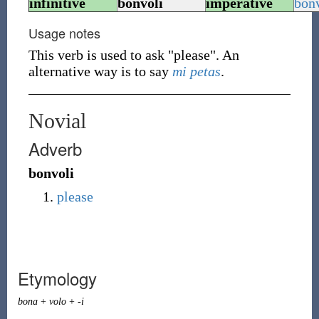
infinitive
bonvoli
imperative
bon
Usage notes
This verb is used to ask "please". An
alternative way is to say
mi petas
.
Novial
Adverb
bonvoli
please
Etymology
bona
+
volo
+
-i