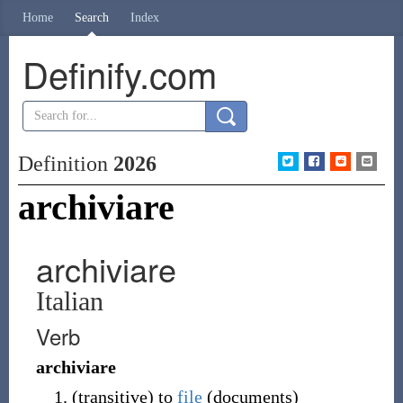
Home
Search
Index
Definify.com
Definition
2026
archiviare
archiviare
Italian
Verb
archiviare
(
transitive
)
to
file
(
documents
)