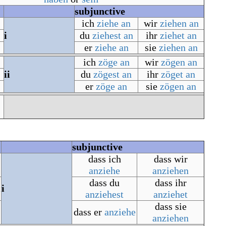
subjunctive
ich
ziehe an
wir
ziehen an
i
du
ziehest an
ihr
ziehet an
er
ziehe an
sie
ziehen an
ich
zöge an
wir
zögen an
ii
du
zögest an
ihr
zöget an
er
zöge an
sie
zögen an
subjunctive
dass ich
dass wir
anziehe
anziehen
dass du
dass ihr
t
i
anziehest
anziehet
dass sie
dass er
anziehe
anziehen