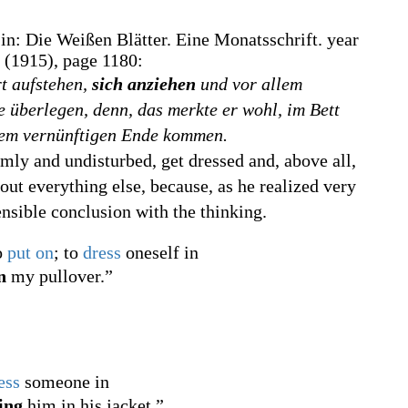
 in: Die Weißen Blätter. Eine Monatsschrift. year
 (1915), page 1180:
rt aufstehen,
sich anziehen
und vor allem
e überlegen, denn, das merkte er wohl, im Bett
nem vernünftigen Ende kommen.
lmly and undisturbed, get dressed and, above all,
out everything else, because, as he realized very
ensible conclusion with the thinking.
o
put on
; to
dress
oneself in
n
my pullover.”
ess
someone in
ing
him in his jacket.”