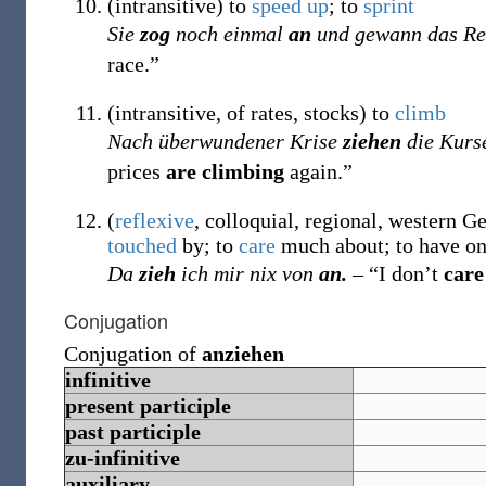
(
intransitive
)
to
speed up
; to
sprint
Sie
zog
noch einmal
an
und gewann das Re
race.”
(
intransitive
,
of rates, stocks
)
to
climb
Nach überwundener Krise
ziehen
die Kurs
prices
are climbing
again.”
(
reflexive
,
colloquial
,
regional
,
western G
touched
by; to
care
much about; to have on
Da
zieh
ich mir nix von
an.
– “I don’t
car
Conjugation
Conjugation of
anziehen
infinitive
present participle
past participle
zu-infinitive
auxiliary