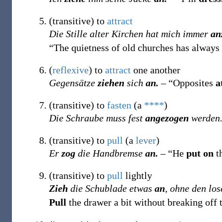
(
transitive
)
to
attract
Die Stille alter Kirchen hat mich immer
an
“The quietness of old churches has always
(
reflexive
)
to
attract
one another
Gegensätze
ziehen
sich
an.
– “Opposites
a
(
transitive
)
to
fasten
(a
****
)
Die Schraube muss fest
angezogen
werden
(
transitive
)
to
pull
(a
lever
)
Er
zog
die Handbremse
an.
– “He
put on
t
(
transitive
)
to
pull
lightly
Zieh
die Schublade etwas
an
, ohne den lo
Pull
the drawer a bit without breaking off 