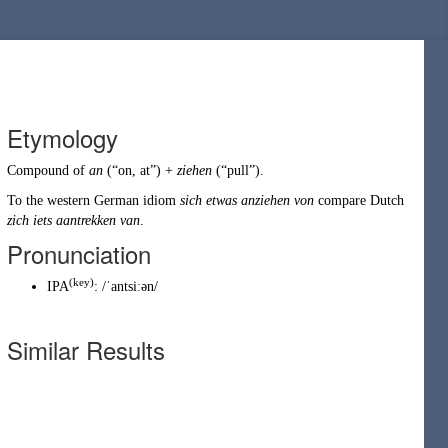
Etymology
Compound of
an
(
“
on, at
”
)
+
ziehen
(
“
pull
”
)
.
To the western German idiom
sich etwas anziehen von
compare
Dutch
zich iets
aantrekken
van
.
Pronunciation
(key)
IPA
:
/ˈantsiːən/
Similar Results