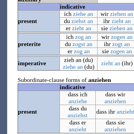
indicative
ich
ziehe an
wir
ziehen an
present
du
ziehst an
ihr
zieht an
er
zieht an
sie
ziehen an
ich
zog an
wir
zogen an
preterite
du
zogst an
ihr
zogt an
er
zog an
sie
zogen an
zieh an (du)
imperative
zieht an
(ihr)
ziehe an
(du)
Subordinate-clause forms of
anziehen
indicative
dass ich
dass wir
anziehe
anziehen
dass du
present
dass ihr
anzieh
anziehst
dass er
dass sie
anzieht
anziehen