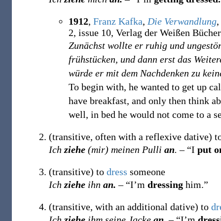
1912
,
Franz Kafka
,
Die Verwandlung
,
2, issue 10, Verlag der Weißen Bücher
Zunächst wollte er ruhig und ungestö
frühstücken, und dann erst das Weiter
würde er mit dem Nachdenken zu kei
To begin with, he wanted to get up ca
have breakfast, and only then think ab
well, in bed he would not come to a s
(
transitive
,
often with a reflexive dative
)
t
Ich
ziehe
(mir) meinen Pulli
an
.
– “I
put o
(
transitive
)
to
dress
someone
Ich
ziehe
ihn
an.
– “I’m
dressing
him.”
(
transitive
,
with an additional dative
)
to
dr
Ich
ziehe
ihm seine Jacke
an.
– “I’m
dress