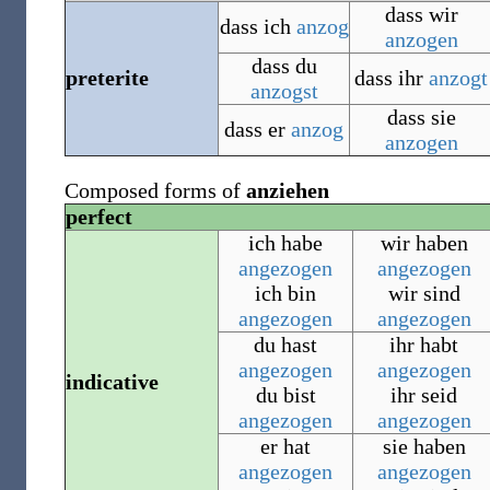
dass wir
dass ich
anzog
anzogen
dass du
preterite
dass ihr
anzogt
anzogst
dass sie
dass er
anzog
anzogen
Composed forms of
anziehen
perfect
ich habe
wir haben
angezogen
angezogen
ich bin
wir sind
angezogen
angezogen
du hast
ihr habt
angezogen
angezogen
indicative
du bist
ihr seid
angezogen
angezogen
er hat
sie haben
angezogen
angezogen