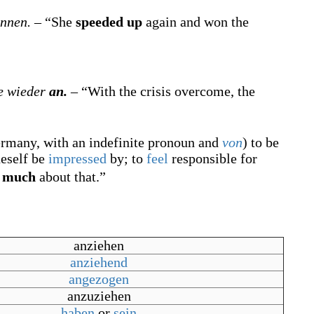
nnen.
– “She
speeded up
again and won the
e wieder
an.
– “With the crisis overcome, the
ermany
,
with an indefinite pronoun and
von
)
to be
eself be
impressed
by; to
feel
responsible for
e much
about that.”
anziehen
anziehend
angezogen
anzuziehen
haben
or
sein