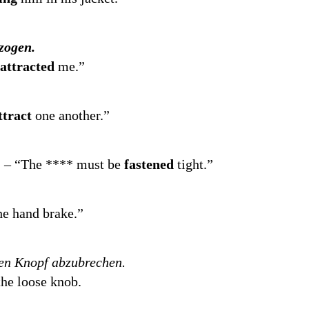
zogen.
attracted
me.”
ttract
one another.”
.
– “The **** must be
fastened
tight.”
he hand brake.”
sen Knopf abzubrechen.
the loose knob.