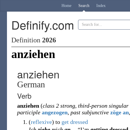
Home
Search
Index
Definify.com
Definition
2026
anziehen
anziehen
German
Verb
anziehen
(
class 2 strong
,
third-person singular
participle
angezogen
,
past subjunctive
zöge an
(
reflexive
)
to
get dressed
Ich
ziehe
mich
an.
– “I’m
getting dressed.