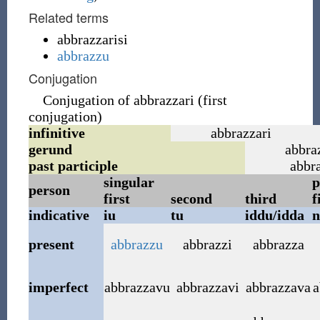
Related terms
abbrazzarisi
abbrazzu
Conjugation
Conjugation of abbrazzari (first
conjugation)
infinitive
abbrazzari
gerund
abbra
past participle
abbr
singular
p
person
first
second
third
f
indicative
iu
tu
iddu/idda
n
present
abbrazzu
abbrazzi
abbrazza
imperfect
abbrazzavu
abbrazzavi
abbrazzava
a