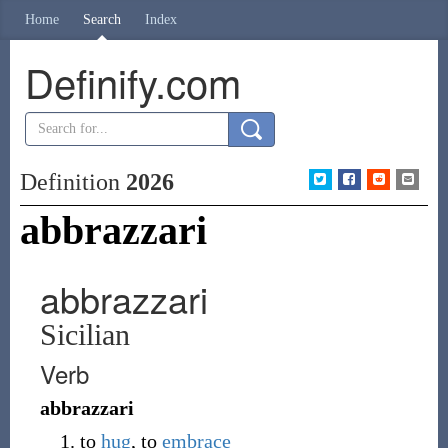
Home
Search
Index
Definify.com
Definition
2026
abbrazzari
abbrazzari
Sicilian
Verb
abbrazzari
to
hug
, to
embrace