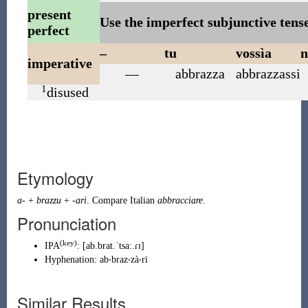
present
Use the imperfect subjunctive tense 
perfect
–
tu
vossìa
n
imperative
—
abbrazza
abbrazzassi
1
disused
Etymology
a-
+
brazzu
+
-ari
. Compare Italian
abbracciare
.
Pronunciation
(
key
)
IPA
:
[ab.brat.ˈtsaː.ɾɪ]
Hyphenation:
ab‧braz‧zà‧ri
Similar Results