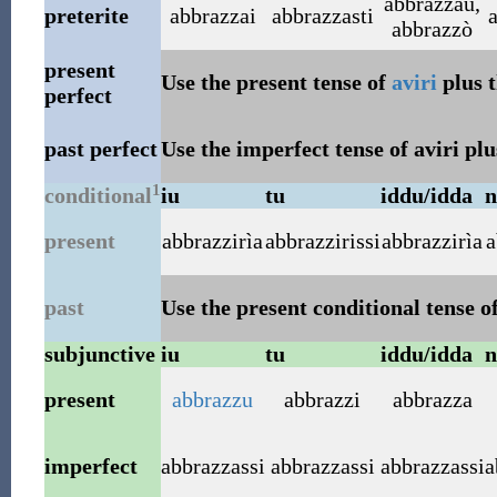
abbrazzau,
preterite
abbrazzai
abbrazzasti
abbrazzò
present
Use the present tense of
aviri
plus t
perfect
past perfect
Use the imperfect tense of aviri plu
1
conditional
iu
tu
iddu/idda
n
present
abbrazzirìa
abbrazzirissi
abbrazzirìa
a
past
Use the present conditional tense of
subjunctive
iu
tu
iddu/idda
n
present
abbrazzu
abbrazzi
abbrazza
imperfect
abbrazzassi
abbrazzassi
abbrazzassi
a