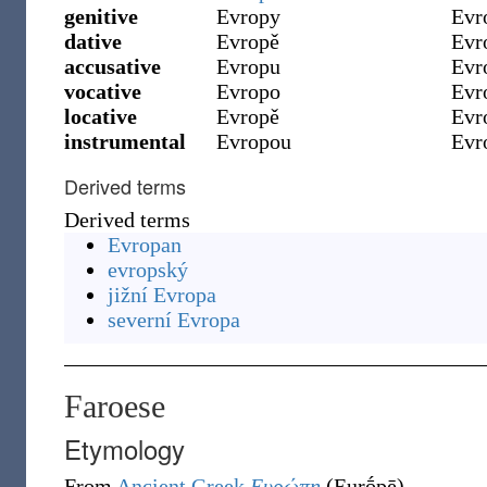
genitive
Evropy
Evr
dative
Evropě
Evr
accusative
Evropu
Evr
vocative
Evropo
Evr
locative
Evropě
Evr
instrumental
Evropou
Evr
Derived terms
Derived terms
Evropan
evropský
jižní Evropa
severní Evropa
Faroese
Etymology
From
Ancient Greek
Ευρώπη
(
Eurṓpē
)
.