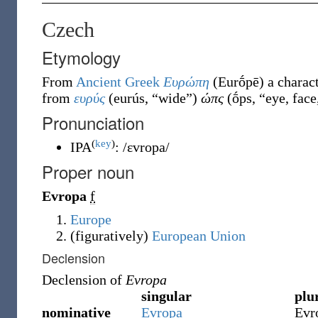
Czech
Etymology
From
Ancient Greek
Ευρώπη
(
Eurṓpē
)
a charac
from
ευρύς
(
eurús
,
“
wide
”
)
ώπς
(
ṓps
,
“
eye, fac
Pronunciation
(
key
)
IPA
:
/ɛvropa/
Proper noun
Evropa
f
Europe
(
figuratively
)
European Union
Declension
Declension of
Evropa
singular
plu
nominative
Evropa
Evr