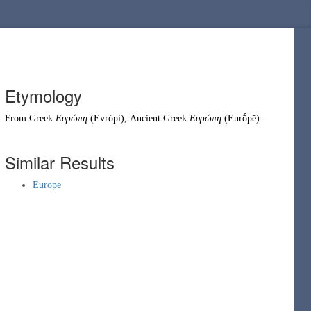
Etymology
From
Greek
Ευρώπη
(
Evrópi
)
,
Ancient Greek
Ευρώπη
(
Eurṓpē
)
.
Similar Results
Europe