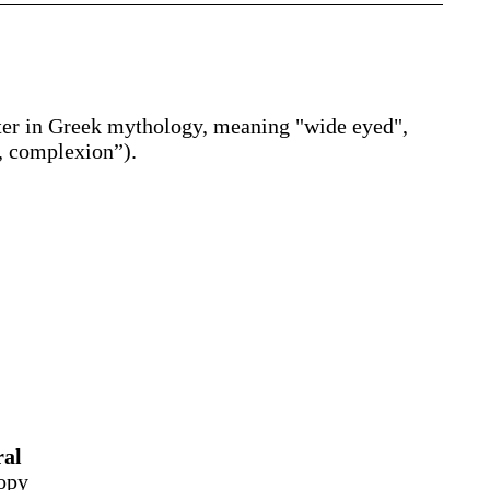
ter in Greek mythology, meaning "wide eyed",
e, complexion
”
)
.
ral
opy