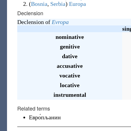
(
Bosnia
,
Serbia
)
Europa
Declension
Declension of
Evropa
sin
nominative
genitive
dative
accusative
vocative
locative
instrumental
Related terms
Евро́пљанин