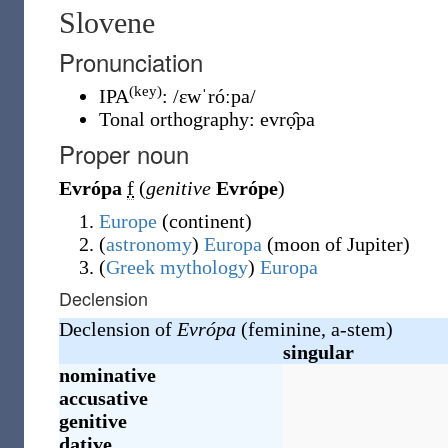
Slovene
Pronunciation
(key)
IPA
:
/ɛwˈróːpa/
Tonal orthography
:
evrọ̑pa
Proper noun
Evrópa
f
(
genitive
Evrópe
)
Europe
(
continent
)
(
astronomy
)
Europa
(
moon of Jupiter
)
(
Greek
mythology
)
Europa
Declension
Declension of
Evrópa
(feminine, a-stem)
singular
nominative
accusative
genitive
dative