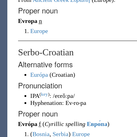
Proper noun
Evropa
n
Europe
Serbo-Croatian
Alternative forms
Európa
(
Croatian
)
Pronunciation
(
key
)
IPA
:
/eʋrǒːpa/
Hyphenation:
Ev‧ro‧pa
Proper noun
Evrópa
f
(
Cyrillic spelling
Евро́па
)
(
Bosnia
,
Serbia
)
Europe