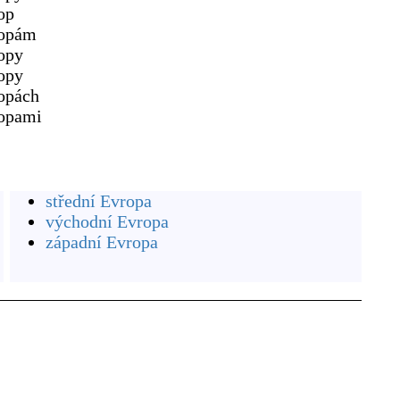
op
opám
opy
opy
opách
opami
střední Evropa
východní Evropa
západní Evropa