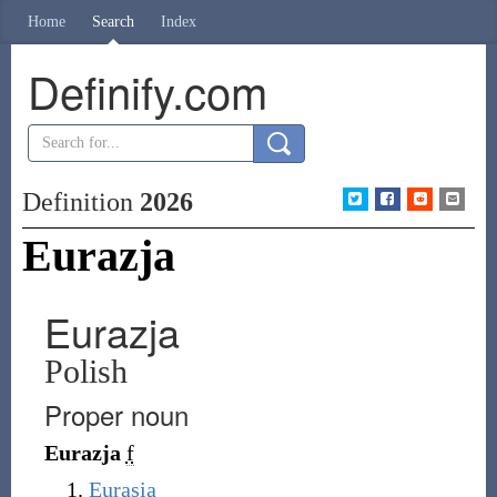
Home
Search
Index
Definify.com
Definition
2026
Eurazja
Eurazja
Polish
Proper noun
Eurazja
f
Eurasia