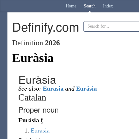
Home
Search
Index
Definify.com
Definition
2026
Euràsia
Euràsia
See also:
Eurasia
and
Eurásia
Catalan
Proper noun
Euràsia
f
Eurasia