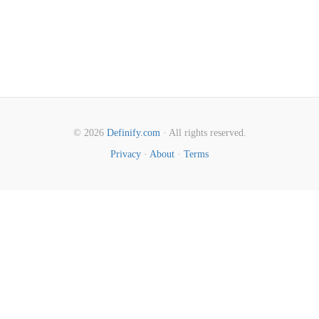
© 2026
Definify.com
· All rights reserved.
Privacy
·
About
·
Terms