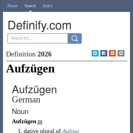
Home
Search
Index
Definify.com
Definition
2026
Aufzügen
Aufzügen
German
Noun
Aufzügen
m
dative plural of
Aufzug