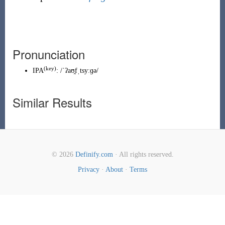
Pronunciation
(key)
IPA
:
/ˈʔaʊ̯fˌtsyːɡə/
Similar Results
© 2026
Definify.com
· All rights reserved.
Privacy
·
About
·
Terms