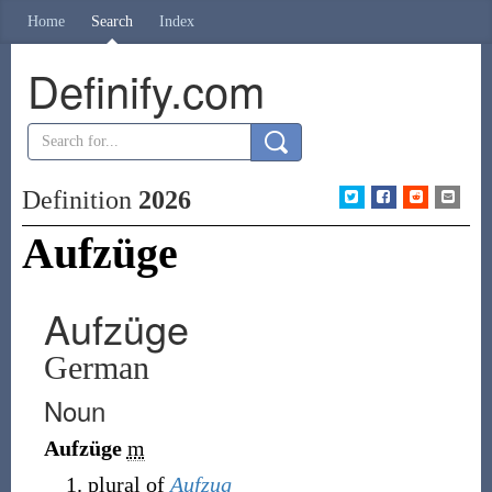
Home
Search
Index
Definify.com
Definition
2026
Aufzüge
Aufzüge
German
Noun
Aufzüge
m
plural of
Aufzug