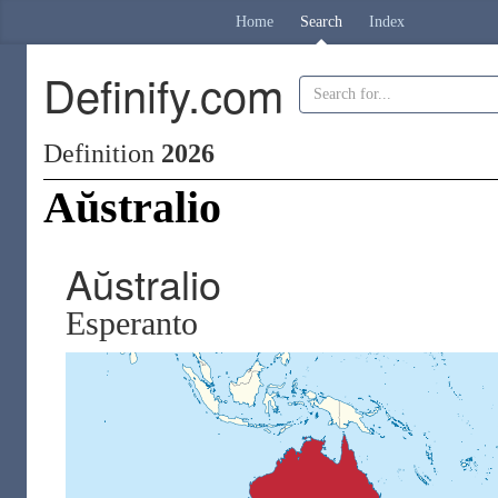
Home
Search
Index
Definify.com
Definition
2026
Aŭstralio
Aŭstralio
Esperanto