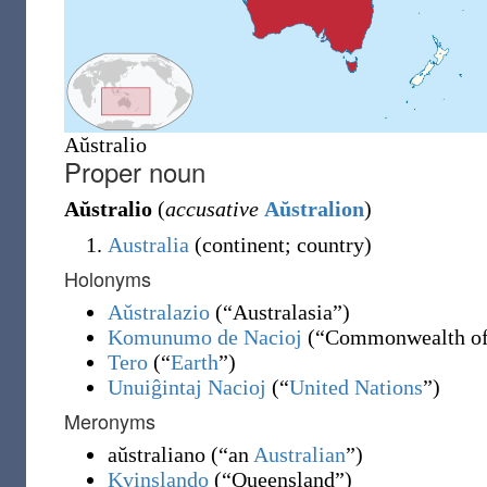
Aŭstralio
Proper noun
Aŭstralio
(
accusative
Aŭstralion
)
Australia
(continent; country)
Holonyms
Aŭstralazio
(
“
Australasia
”
)
Komunumo de Nacioj
(
“
Commonwealth of
Tero
(
“
Earth
”
)
Unuiĝintaj Nacioj
(
“
United Nations
”
)
Meronyms
aŭstraliano
(
“
an
Australian
”
)
Kvinslando
(
“
Queensland
”
)