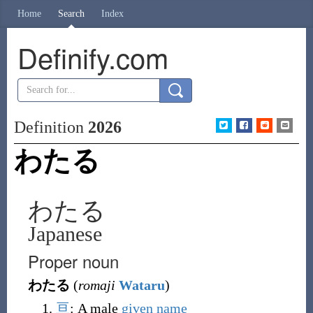
Home
Search
Index
Definify.com
Definition
2026
わたる
わたる
Japanese
Proper noun
わたる
(
romaji
Wataru
)
亘
:
A male
given name