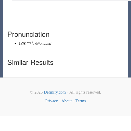
Pronunciation
(
key
)
IPA
:
/kʰɔndɑrɪ/
Similar Results
© 2026
Definify.com
· All rights reserved.
Privacy
·
About
·
Terms