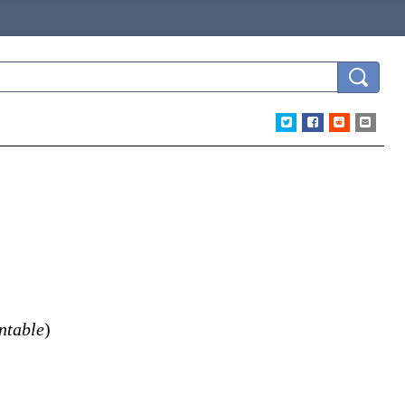
ntable
)