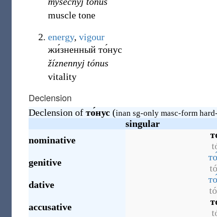
mýšečnyj tónus
muscle tone
energy
,
vigour
жи́зненный то́нус
žíznennyj tónus
vitality
Declension
Declension of
то́нус
(
inan sg-only masc-form hard
singular
т
nominative
t
то
genitive
t
то
dative
t
т
accusative
t