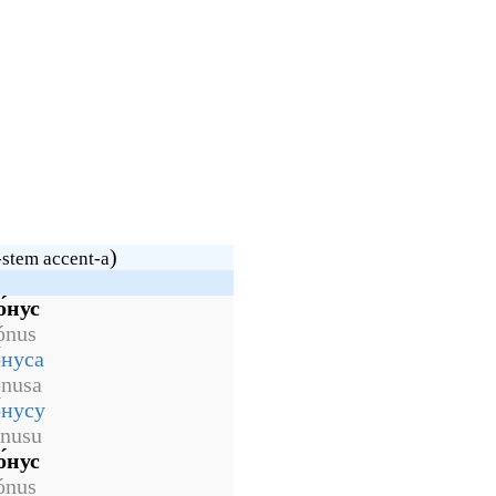
)
-stem accent-a
о́нус
ónus
́нуса
ónusa
́нусу
ónusu
о́нус
ónus