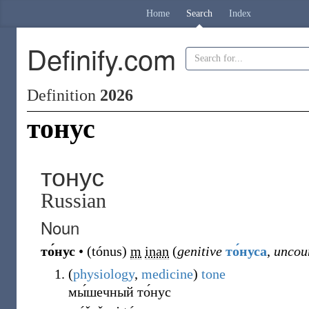
Home
Search
Index
Definify.com
Definition
2026
тонус
тонус
Russian
Noun
то́нус
•
(
tónus
)
m
inan
(
genitive
то́нуса
,
uncou
(
physiology
,
medicine
)
tone
мы́шечный то́нус