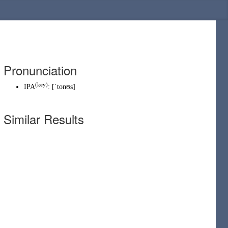
Pronunciation
(
key
)
IPA
:
[ˈtonʊs]
Similar Results