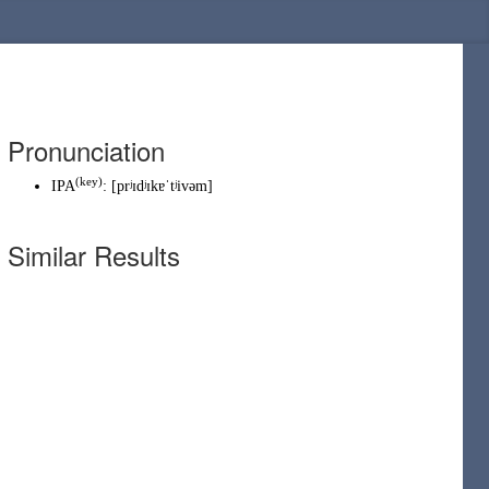
Pronunciation
(
key
)
IPA
:
[prʲɪdʲɪkɐˈtʲivəm]
Similar Results