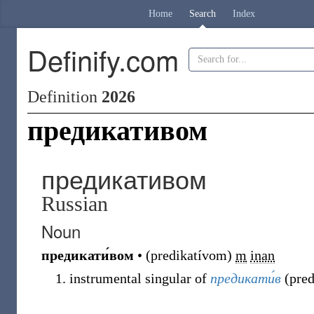
Home
Search
Index
Definify.com
Definition
2026
предикативом
предикативом
Russian
Noun
предикати́вом
•
(
predikatívom
)
m
inan
instrumental singular of
предикати́в
(
pred