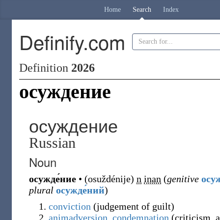
Home
Search
Index
Definify.com
Definition
2026
осуждение
осуждение
Russian
Noun
осужде́ние
•
(
osuždénije
)
n
inan
(
genitive
осу
plural
осужде́ний
)
conviction
(
judgement of guilt
)
animadversion
,
condemnation
(
criticism, 