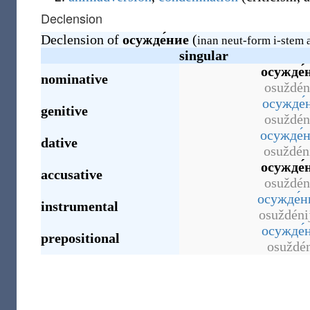
Declension
Declension of
осужде́ние
(
inan neut-form i-stem 
singular
осужде́
nominative
osuždén
осужде́
genitive
osuždén
осужде́
dative
osuždén
осужде́
accusative
osuždén
осужде́
instrumental
osuždén
осужде́
prepositional
osuždén