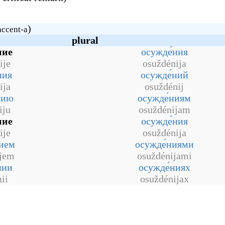
)
accent-a
plural
ние
осужде́ния
ije
osuždénija
ния
осужде́ний
ija
osuždénij
нию
осужде́ниям
iju
osuždénijam
ние
осужде́ния
ije
osuždénija
нием
осужде́ниями
ijem
osuždénijami
нии
осужде́ниях
ii
osuždénijax