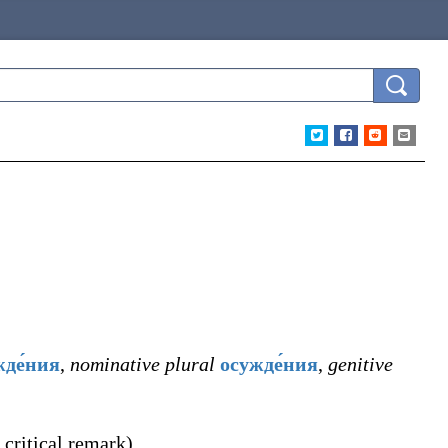
жде́ния
,
nominative plural
осужде́ния
,
genitive
a critical remark
)