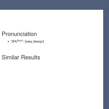
Pronunciation
(
key
)
IPA
:
[ɐsʊʐˈdʲenʲɪje]
Similar Results