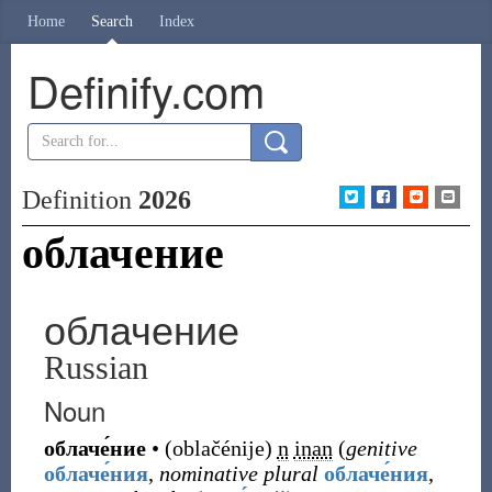
Home
Search
Index
Definify.com
Definition
2026
облачение
облачение
Russian
Noun
облаче́ние
•
(
oblačénije
)
n
inan
(
genitive
облаче́ния
,
nominative plural
облаче́ния
,