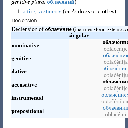
genitive plural
облаче́ний
)
attire
,
vestments
(
one's dress or clothes
)
Declension
Declension of
облаче́ние
(
inan neut-form i-stem acc
singular
облаче́ни
nominative
oblačénije
облаче́ни
genitive
oblačénija
облаче́ни
dative
oblačéniju
облаче́ни
accusative
oblačénije
облаче́ние
instrumental
oblačénije
облаче́ни
prepositional
oblačénii