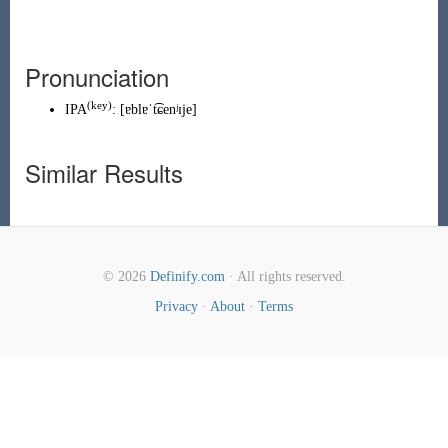
Pronunciation
(
key
)
IPA
:
[ɐblɐˈt͡ɕenʲɪje]
Similar Results
© 2026
Definify.com
· All rights reserved.
Privacy
·
About
·
Terms