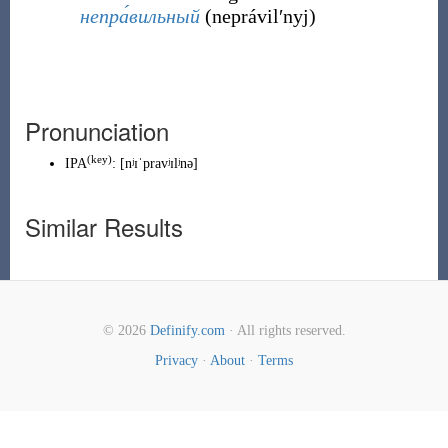
непра́вильный
(
neprávilʹnyj
)
Pronunciation
(
key
)
IPA
:
[nʲɪˈpravʲɪlʲnə]
Similar Results
© 2026
Definify.com
· All rights reserved.
Privacy
·
About
·
Terms