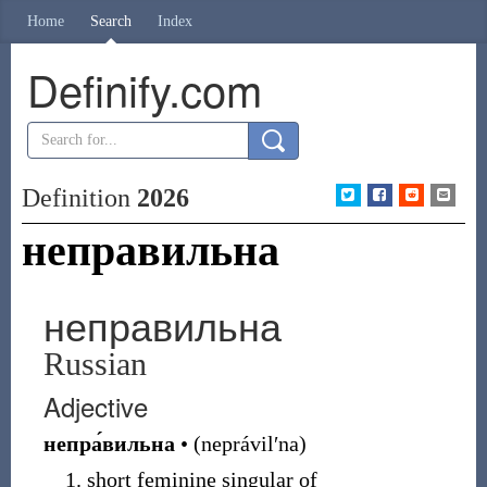
Home
Search
Index
Definify.com
Definition
2026
неправильна
неправильна
Russian
Adjective
непра́вильна
•
(
neprávilʹna
)
short feminine singular of