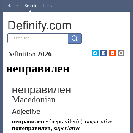
Home
Search
Index
Definify.com
Definition
2026
неправилен
неправилен
Macedonian
Adjective
неправилен
•
(
nepravilen
)
(
comparative
понеправилен
,
superlative