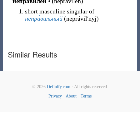
непра́вилен
•
(
neprávilen
)
short masculine singular of
непра́вильный
(
neprávilʹnyj
)
Similar Results
© 2026
Definify.com
· All rights reserved.
Privacy
·
About
·
Terms