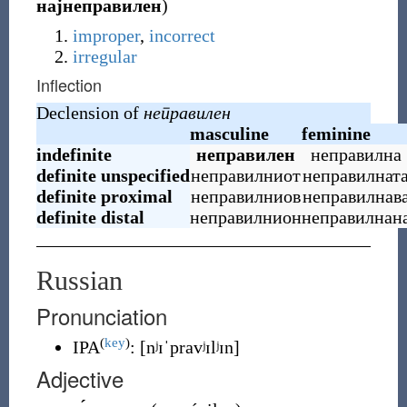
најнеправилен
)
improper
,
incorrect
irregular
Inflection
Declension of
неправилен
masculine
feminine
indefinite
неправилен
неправилна
definite
unspecified
неправилниот
неправилнат
definite
proximal
неправилниов
неправилнав
definite
distal
неправилнион
неправилнан
Russian
Pronunciation
(
key
)
IPA
:
[nʲɪˈpravʲɪlʲɪn]
Adjective