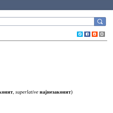
конит
,
superlative
најнезаконит
)