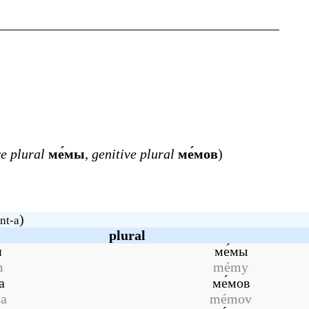
e plural
ме́мы
,
genitive plural
ме́мов
)
)
nt-a
plural
м
ме́мы
m
mémy
а
ме́мов
a
mémov