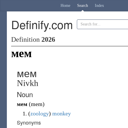
Home
Search
Index
Definify.com
Definition
2026
мем
мем
Nivkh
Noun
мем
(
mem
)
(
zoology
)
monkey
Synonyms