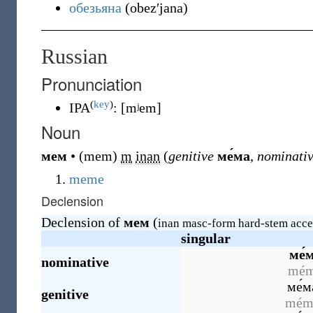
обезьяна
(
obezʹjana
)
Russian
Pronunciation
(
key
)
IPA
:
[mʲem]
Noun
мем
•
(
mem
)
m
inan
(
genitive
ме́ма
,
nominativ
meme
Declension
Declension of
мем
(
inan masc-form hard-stem acce
singular
ме́
nominative
mé
ме́м
genitive
mém