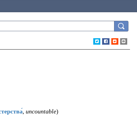
терства́
,
uncountable
)