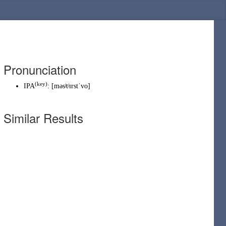
Pronunciation
(
key
)
IPA
:
[məsʲtʲɪrstˈvo]
Similar Results