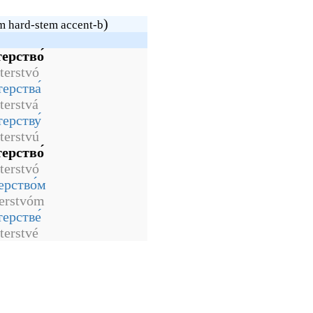
)
m hard-stem accent-b
ерство́
terstvó
ерства́
terstvá
ерству́
terstvú
ерство́
terstvó
ерство́м
erstvóm
ерстве́
terstvé