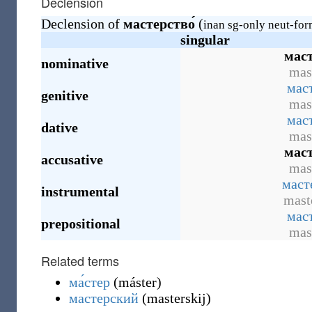
Declension
Declension of
мастерство́
(
inan sg-only neut-for
singular
маст
nominative
mas
маст
genitive
mas
маст
dative
mas
маст
accusative
mas
маст
instrumental
mast
маст
prepositional
mas
Related terms
ма́стер
(
máster
)
мастерский
(
masterskij
)