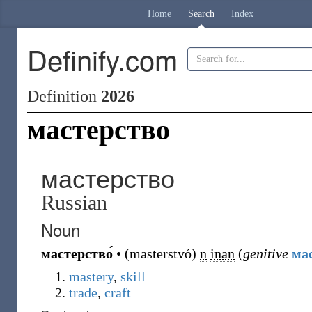
Home
Search
Index
Definify.com
Definition
2026
мастерство
мастерство
Russian
Noun
мастерство́
•
(
masterstvó
)
n
inan
(
genitive
мас
mastery
,
skill
trade
,
craft