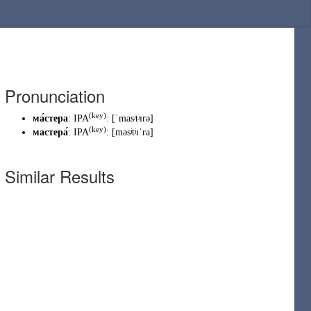
Pronunciation
(
key
)
ма́стера
:
IPA
:
[ˈmasʲtʲɪrə]
(
key
)
мастера́
:
IPA
:
[məsʲtʲɪˈra]
Similar Results