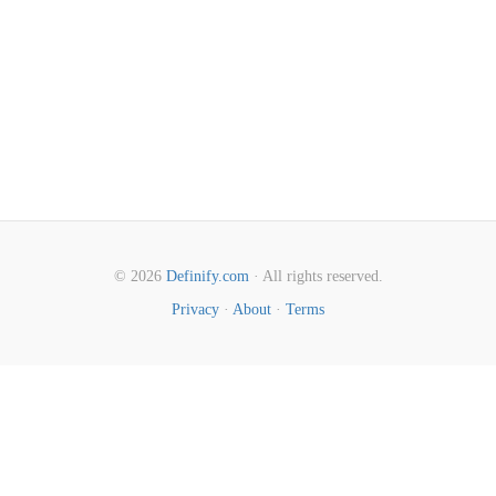
© 2026
Definify.com
· All rights reserved.
Privacy
·
About
·
Terms