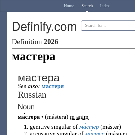
Home
Search
Index
Definify.com
Definition
2026
мастера
мастера
See also:
мастеря
Russian
Noun
ма́стера
•
(
mástera
)
m
anim
genitive singular of
ма́стер
(
máster
)
accusative singular of
ма́стер
(
máster
)