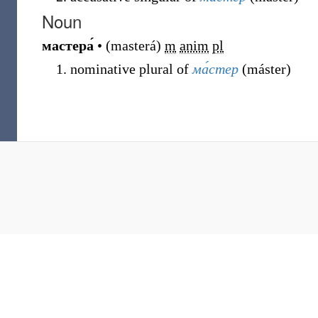
Noun
мастера́
•
(
masterá
)
m
anim
pl
nominative plural of
ма́стер
(
máster
)