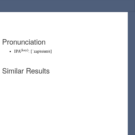
Pronunciation
(
key
)
IPA
:
[ˈzapʲɪsʲəmʲɪ]
Similar Results