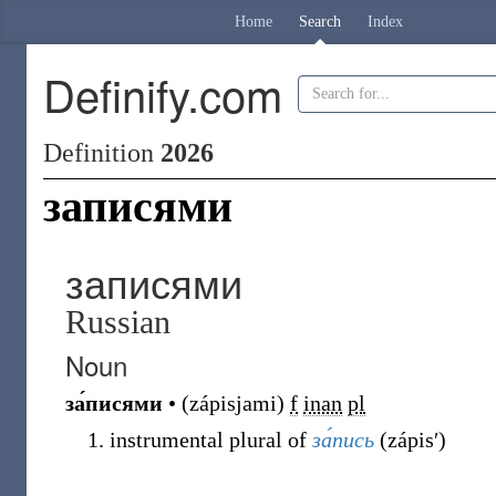
Home
Search
Index
Definify.com
Definition
2026
записями
записями
Russian
Noun
за́писями
•
(
zápisjami
)
f
inan
pl
instrumental plural of
за́пись
(
zápisʹ
)