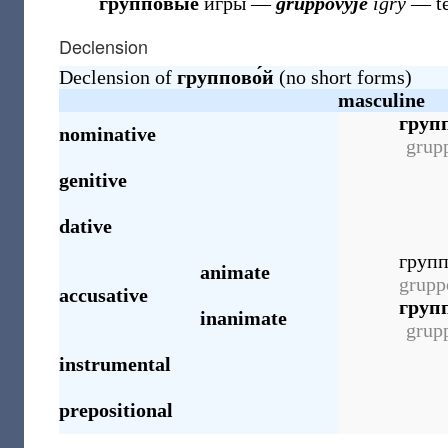
групповы́е
и́гры
―
gruppovýje
ígry
― t
Declension
Declension of
группово́й
(no short forms)
masculine
групп
nominative
grup
genitive
dative
групп
animate
grupp
accusative
групп
inanimate
grup
instrumental
prepositional