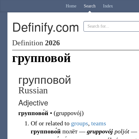
Home
Search
Index
Definify.com
Definition
2026
групповой
групповой
Russian
Adjective
группово́й
•
(
gruppovój
)
Of or related to
groups
,
teams
группово́й
полёт
―
gruppovój
poljót
― f