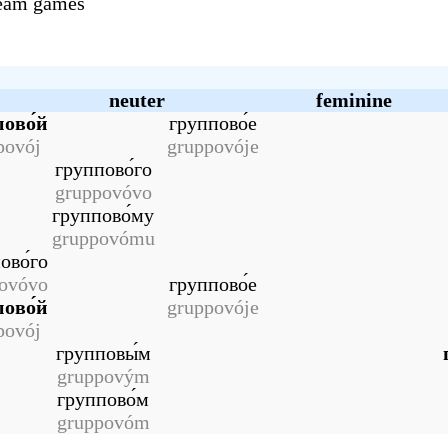
eam games
neuter
feminine
ово́й
группово́е
povój
gruppovóje
группово́го
gruppovóvo
группово́му
gruppovómu
ово́го
ovóvo
группово́е
ово́й
gruppovóje
povój
групповы́м
gruppovým
группово́м
gruppovóm