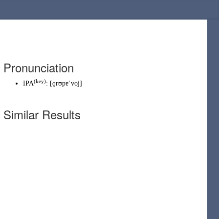
Pronunciation
(
key
)
IPA
:
[ɡrʊpɐˈvoj]
Similar Results