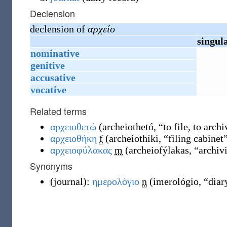
Declension
declension of
αρχείο
singul
nominative
genitive
accusative
vocative
Related terms
αρχειοθετώ
(
archeiothetó
,
“
to file, to archi
αρχειοθήκη
f
(
archeiothíki
,
“
filing cabinet
αρχειοφύλακας
m
(
archeiofýlakas
,
“
archivi
Synonyms
(
journal
)
:
ημερολόγιο
n
(
imerológio
,
“
diar