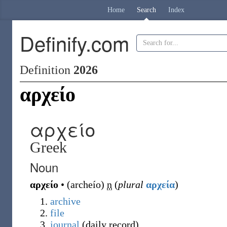
Home
Search
Index
Definify.com
Definition
2026
αρχείο
αρχείο
Greek
Noun
αρχείο
•
(
archeío
)
n
(
plural
αρχεία
)
archive
file
journal
(
daily record
)