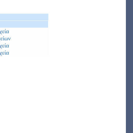
χεία
είων
χεία
χεία