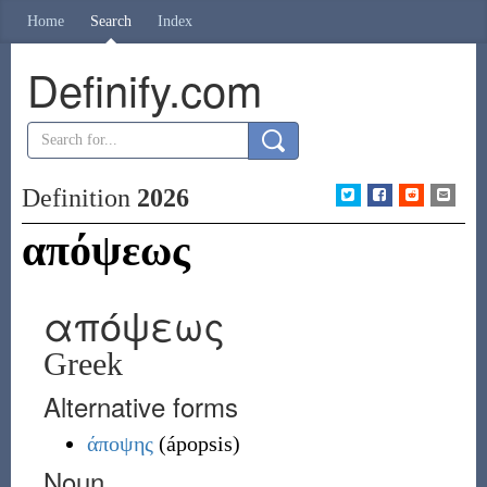
Home
Search
Index
Definify.com
Definition
2026
απόψεως
απόψεως
Greek
Alternative forms
άποψης
(
ápopsis
)
Noun