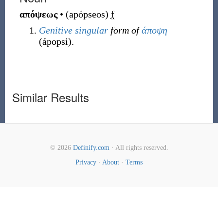
απόψεως
•
(
apópseos
)
f
Genitive
singular
form of
άποψη
(
ápopsi
)
.
Similar Results
© 2026
Definify.com
· All rights reserved.
Privacy
·
About
·
Terms