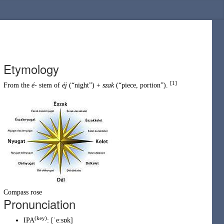
Etymology
[1]
From the
é-
stem of
éj
(
“
night
”
)
+
szak
(
“
piece, portion
”
)
.
Compass rose
Pronunciation
(key)
IPA
:
[ˈeːsɒk]