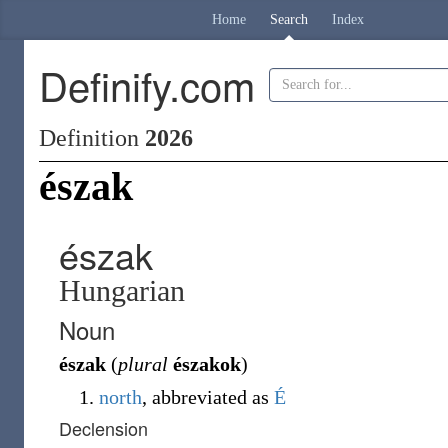
Home
Search
Index
Definify.com
Definition
2026
észak
észak
Hungarian
Noun
észak
(
plural
északok
)
north
, abbreviated as
É
Declension