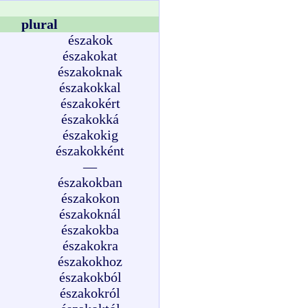
plural
északok
északokat
északoknak
északokkal
északokért
északokká
északokig
északokként
—
északokban
északokon
északoknál
északokba
északokra
északokhoz
északokból
északokról