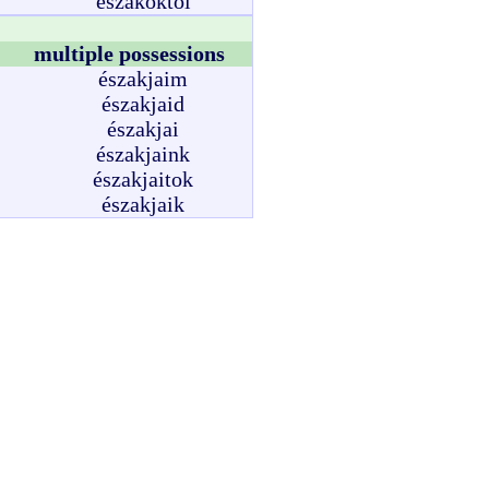
északoktól
multiple possessions
északjaim
északjaid
északjai
északjaink
északjaitok
északjaik