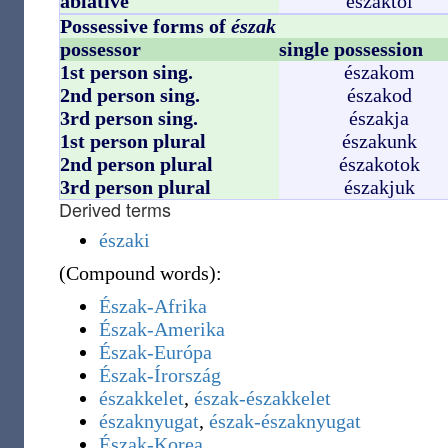
ablative
északtól
Possessive forms of
észak
possessor
single possession
1st person sing.
északom
2nd person sing.
északod
3rd person sing.
északja
1st person plural
északunk
2nd person plural
északotok
3rd person plural
északjuk
Derived terms
északi
(
Compound words
)
:
Észak-Afrika
Észak-Amerika
Észak-Európa
Észak-Írország
északkelet
,
észak-északkelet
északnyugat
,
észak-északnyugat
Észak-Korea